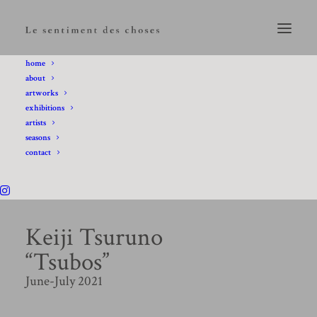
home
about
artworks
exhibitions
artists
seasons
contact
Keiji Tsuruno
“Tsubos”
June-July 2021